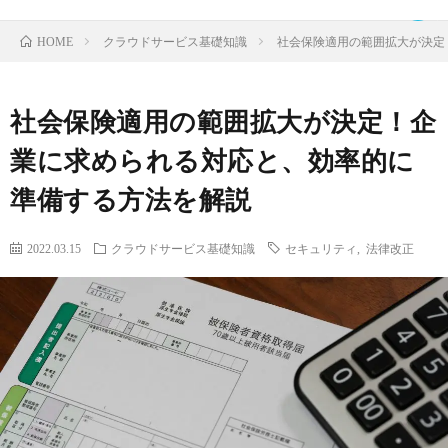
クラウドサービス基礎知識
社会保険適用の範囲拡大が決定
HOME
社会保険適用の範囲拡大が決定！企
TOP
業に求められる対応と、効率的に
準備する方法を解説
ク
2022.03.15
クラウドサービス基礎知識
セキュリティ
,
法律改正
ラ
IDaaS
ウ
SaaS
ド
運
サ
営
お