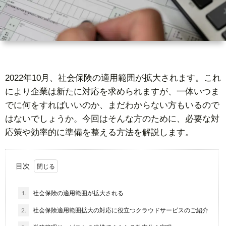
ー
者
問
ビ
情
い
ス
報
合
2022年10月、社会保険の適用範囲が拡大されます。これ
により企業は新たに対応を求められますが、一体いつま
基
わ
でに何をすればいいのか、まだわからない方もいるので
はないでしょうか。今回はそんな方のために、必要な対
礎
せ
応策や効率的に準備を整える方法を解説します。
知
目次
識
1.
社会保険の適用範囲が拡大される
2.
社会保険適用範囲拡大の対応に役立つクラウドサービスのご紹介