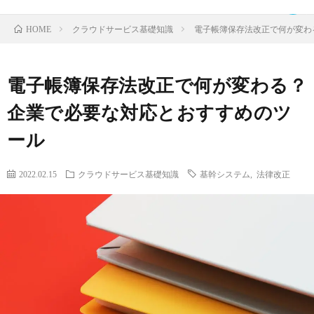
クラウドサービス基礎知識
電子帳簿保存法改正で何が変わ
HOME
電子帳簿保存法改正で何が変わる？
TOP
企業で必要な対応とおすすめのツ
ール
ク
2022.02.15
クラウドサービス基礎知識
基幹システム
,
法律改正
ラ
IDaaS
ウ
SaaS
ド
運
サ
営
お