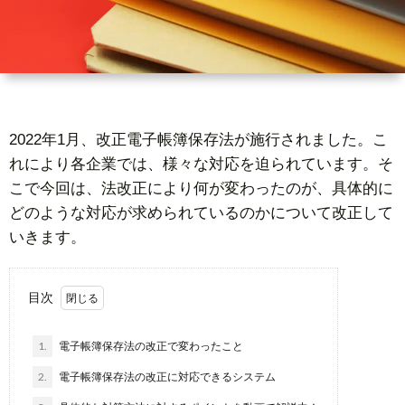
ー
者
問
ビ
情
い
ス
報
合
2022年1月、改正電子帳簿保存法が施行されました。こ
れにより各企業では、様々な対応を迫られています。そ
基
わ
こで今回は、法改正により何が変わったのが、具体的に
どのような対応が求められているのかについて改正して
礎
せ
いきます。
知
目次
識
1.
電子帳簿保存法の改正で変わったこと
2.
電子帳簿保存法の改正に対応できるシステム