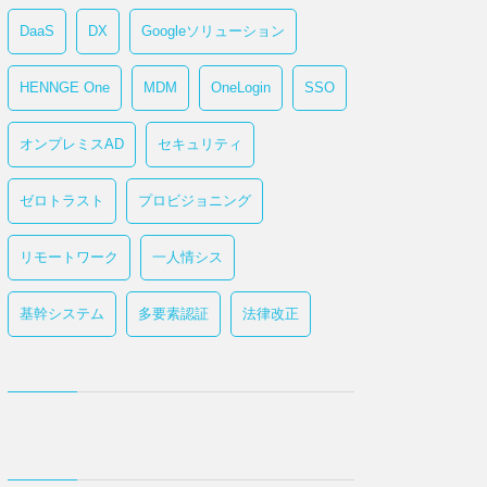
DaaS
DX
Googleソリューション
HENNGE One
MDM
OneLogin
SSO
オンプレミスAD
セキュリティ
ゼロトラスト
プロビジョニング
リモートワーク
一人情シス
基幹システム
多要素認証
法律改正