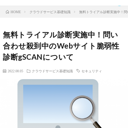
クラウドサービス基礎知識
無料トライアル診断実施中！問い
HOME
無料トライアル診断実施中！問い
TOP
合わせ殺到中のWebサイト脆弱性
診断gSCANについて
ク
2022.08.05
クラウドサービス基礎知識
セキュリティ
ラ
IDaaS
ウ
SaaS
ド
運
サ
営
お