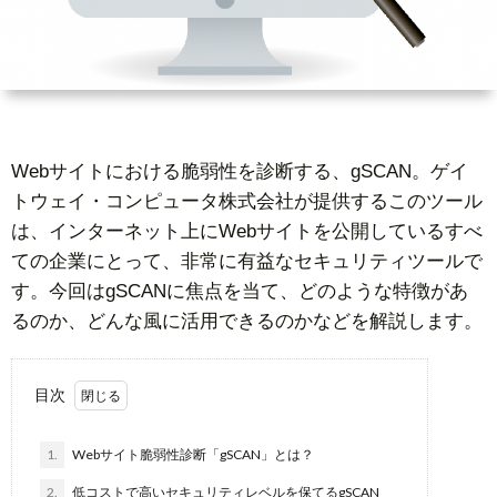
ー
者
問
ビ
情
い
ス
報
合
Webサイトにおける脆弱性を診断する、gSCAN。ゲイ
トウェイ・コンピュータ株式会社が提供するこのツール
基
わ
は、インターネット上にWebサイトを公開しているすべ
ての企業にとって、非常に有益なセキュリティツールで
礎
せ
す。今回はgSCANに焦点を当て、どのような特徴があ
るのか、どんな風に活用できるのかなどを解説します。
知
識
目次
1.
Webサイト脆弱性診断「gSCAN」とは？
2.
低コストで高いセキュリティレベルを保てるgSCAN