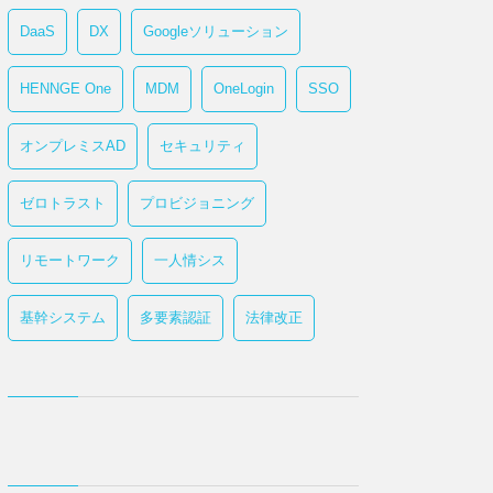
DaaS
DX
Googleソリューション
HENNGE One
MDM
OneLogin
SSO
オンプレミスAD
セキュリティ
ゼロトラスト
プロビジョニング
リモートワーク
一人情シス
基幹システム
多要素認証
法律改正