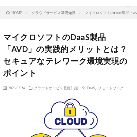
クラウドサービス基礎知識
マイクロソフトのDaaS製品「
HOME
マイクロソフトのDaaS製品
TOP
「AVD」の実践的メリットとは？
セキュアなテレワーク環境実現の
ク
ポイント
ラ
IDaaS
2023.03.24
クラウドサービス基礎知識
DaaS
,
リモートワーク
ウ
SaaS
ド
運
サ
営
お