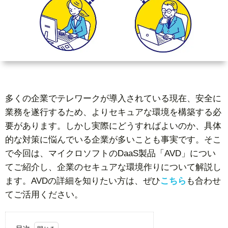
ー
者
問
ビ
情
い
ス
報
合
基
わ
多くの企業でテレワークが導入されている現在、安全に
業務を遂行するため、よりセキュアな環境を構築する必
礎
せ
要があります。しかし実際にどうすればよいのか、具体
的な対策に悩んでいる企業が多いことも事実です。そこ
知
で今回は、マイクロソフトのDaaS製品「AVD」につい
てご紹介し、企業のセキュアな環境作りについて解説し
識
ます。AVDの詳細を知りたい方は、ぜひ
こちら
も合わせ
てご活用ください。