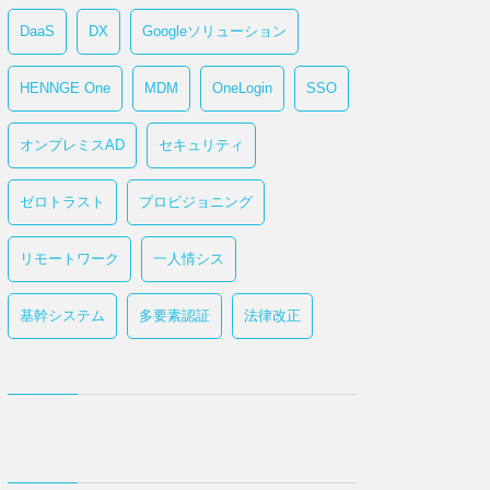
DaaS
DX
Googleソリューション
HENNGE One
MDM
OneLogin
SSO
オンプレミスAD
セキュリティ
ゼロトラスト
プロビジョニング
リモートワーク
一人情シス
基幹システム
多要素認証
法律改正