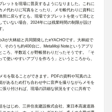
ブレットを現場に普及するようになりました。これに
カメ代わりに写真をとったり、メモ帳代わりに資料に
務所に戻らずとも、現場でタブレットを使って済むと
ていない場合、2024年には残業時間の制限が設け
す。
oJiが大林組と共同開発したeYACHOです。大林組で
、そのうち約400台に、MetaMoji Noteというアプリ
ところ、半数近くが野帳替わりだったそうです。「そ
って使いやすいアプリを作ろう」というところから、
でメモを取ることができます。PDFの資料や写真の上
能があるため打ち合わせ中に音声を撮りながらメモを
に張り付ければ、現場の詳細な状況をすぐに共有で
組をはじめ、三井住友建設株式会社、東日本高速道路