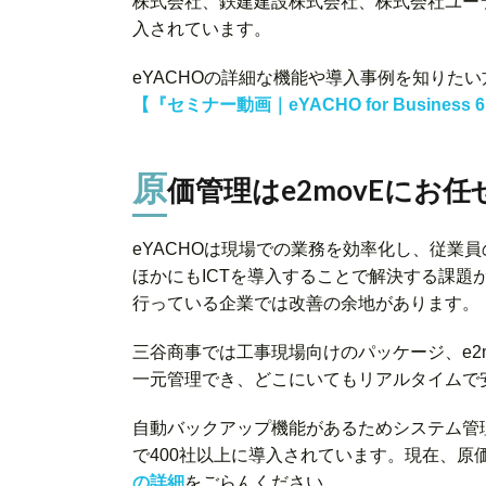
株式会社、鉄建建設株式会社、株式会社ユー
入されています。
eYACHOの詳細な機能や導入事例を知りた
【『セミナー動画｜eYACHO for Busine
原
価管理はe2movEにお任
eYACHOは現場での業務を効率化し、従業
ほかにもICTを導入することで解決する課題
行っている企業では改善の余地があります。
三谷商事では工事現場向けのパッケージ、e2
一元管理でき、どこにいてもリアルタイムで
自動バックアップ機能があるためシステム管
で400社以上に導入されています。現在、原
の詳細
をごらんください。