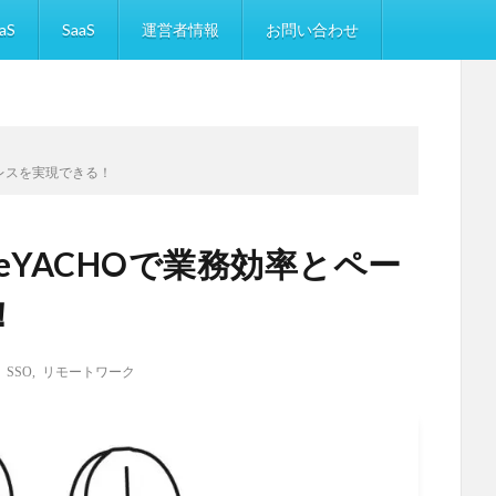
aS
SaaS
運営者情報
お問い合わせ
ーレスを実現できる！
eYACHOで業務効率とペー
！
,
SSO
,
リモートワーク